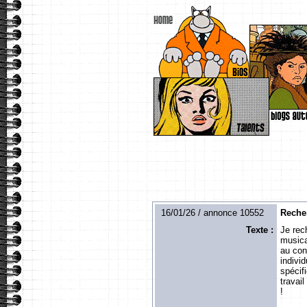
16/01/26 / annonce 10552
Recher
Texte :
Je rec
musica
au con
indivi
spécif
travail
!