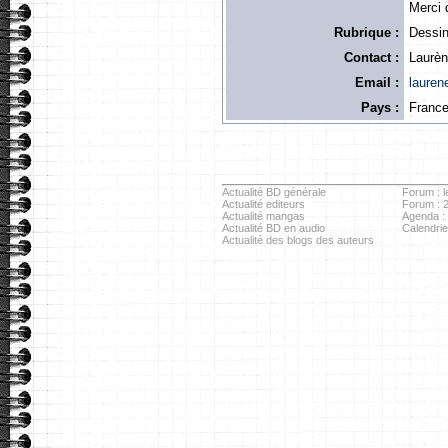
Merci 
Rubrique :
Dessin
Contact :
Laurè
Email :
lauren
Pays :
Franc
Actualité BD générale
Forum : l
Actualité editeurs
Forum : 
Actualité mangas
Agenda :
Actualité BD en audio
Calendri
Actualité des blogs des auteurs