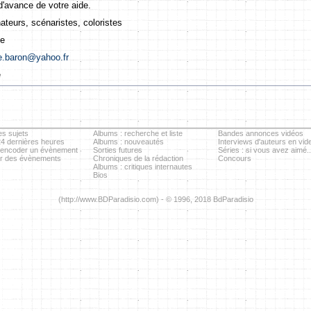
d'avance de votre aide.
ateurs, scénaristes, coloristes
ne
e.baron@yahoo.fr
e
es sujets
Albums : recherche et liste
Bandes annonces vidéos
24 dernières heures
Albums : nouveautés
Interviews d'auteurs en vid
 encoder un évènement
Sorties futures
Séries : si vous avez aimé..
er des évènements
Chroniques de la rédaction
Concours
Albums : critiques internautes
Bios
(http://www.BDParadisio.com) - © 1996, 2018 BdParadisio