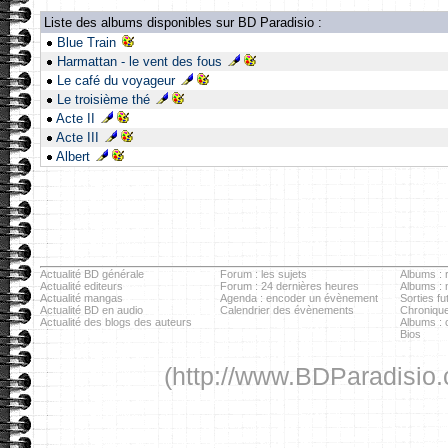
Liste des albums disponibles sur BD Paradisio :
Blue Train
Harmattan - le vent des fous
Le café du voyageur
Le troisième thé
Acte II
Acte III
Albert
Actualité BD générale
Forum : les sujets
Albums : r
Actualité editeurs
Forum : 24 dernières heures
Albums :
Actualité mangas
Agenda : encoder un évènement
Sorties fu
Actualité BD en audio
Calendrier des évènements
Chronique
Actualité des blogs des auteurs
Albums : c
Bios
(http://www.BDParadisio