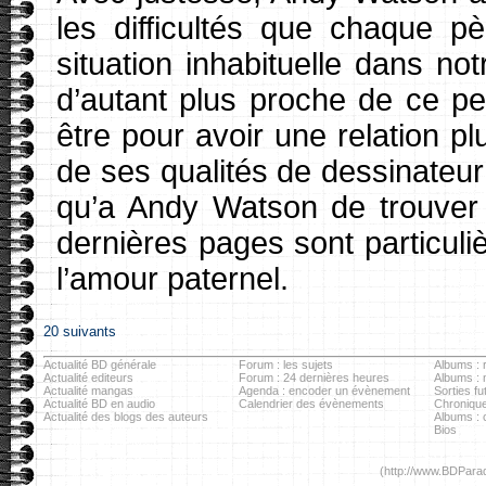
les difficultés que chaque pè
situation inhabituelle dans no
d’autant plus proche de ce pe
être pour avoir une relation p
de ses qualités de dessinateur 
qu’a Andy Watson de trouver 
dernières pages sont particuli
l’amour paternel.
20 suivants
Actualité BD générale
Forum : les sujets
Albums : r
Actualité editeurs
Forum : 24 dernières heures
Albums :
Actualité mangas
Agenda : encoder un évènement
Sorties fu
Actualité BD en audio
Calendrier des évènements
Chronique
Actualité des blogs des auteurs
Albums : c
Bios
(http://www.BDParad