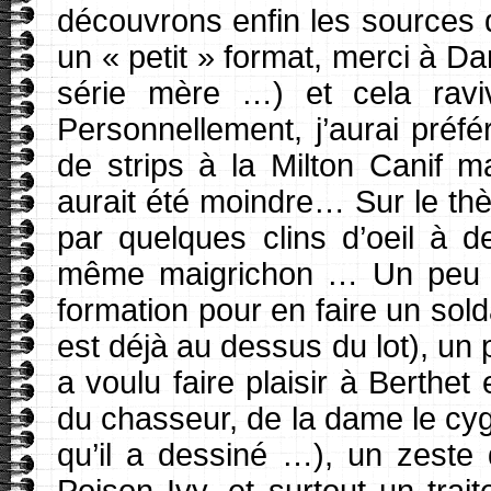
découvrons enfin les sources d
un « petit » format, merci à D
série mère …) et cela raviv
Personnellement, j’aurai préfé
de strips à la Milton Canif m
aurait été moindre… Sur le thè
par quelques clins d’oeil à d
même maigrichon … Un peu d
formation pour en faire un sold
est déjà au dessus du lot), un 
a voulu faire plaisir à Berthet
du chasseur, de la dame le cy
qu’il a dessiné …), un zeste d
Poison Ivy, et surtout un tra