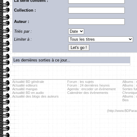
La série contient :
Collection :
Auteur :
Triés par :
Limiter à :
Les dernières sorties à ce jour...
Actualité BD générale
Forum : les sujets
Albums : r
Actualité editeurs
Forum : 24 dernières heures
Albums :
Actualité mangas
Agenda : encoder un évènement
Sorties fu
Actualité BD en audio
Calendrier des évènements
Chronique
Actualité des blogs des auteurs
Albums : c
Bios
(http://www.BDParad