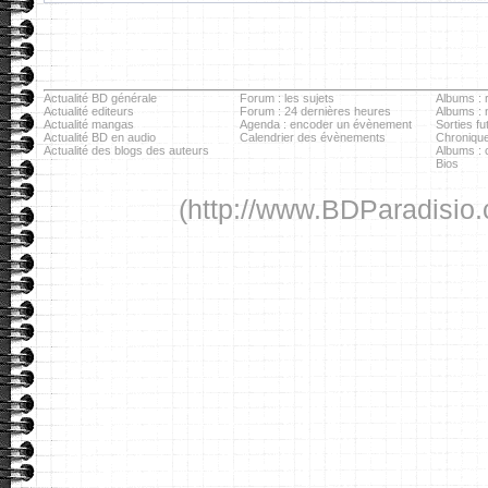
Actualité BD générale
Forum : les sujets
Albums : r
Actualité editeurs
Forum : 24 dernières heures
Albums :
Actualité mangas
Agenda : encoder un évènement
Sorties fu
Actualité BD en audio
Calendrier des évènements
Chronique
Actualité des blogs des auteurs
Albums : c
Bios
(http://www.BDParadisio