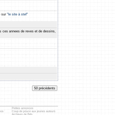
e sur
"le site à stef"
es ces annees de reves et de dessins,
Petites annonces
eos
Coup de pouce aux jeunes auteurs
.
Archives de Bdp