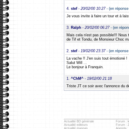
4.
stef
-
20/02/00 10:27
- (en réponse 
Je vous invite à faire un tour et à la
3.
Ralph
-
20/02/00 06:27
- (en répo
Mais cela n'est pas possible!!! Nous
de Tif et Tondu, de Monsieur Choc ma
2.
stef
-
19/02/00 23:37
- (en réponse
La vache !! J'en suis tout émotioné !
Salut Will ...
Le bonjour à Franquin.
1.
^ChM^
-
19/02/00 21:18
Triste JT ce soir avec l'annonce du 
Actualité BD générale
Forum : l
Actualité editeurs
Forum : 
Actualité mangas
Agenda :