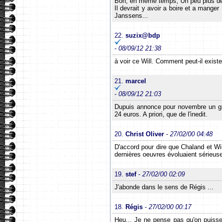
Bon, en meme temps, Un peu plus de 1
Il devrait y avoir a boire et a mange
Janssens...
22.
suzix@bdp
-
08/09/12 21:38
à voir ce Will. Comment peut-il existe
21.
marcel
-
08/09/12 21:03
Dupuis annonce pour novembre un gro
24 euros. A priori, que de l'inedit.
20.
Christ Oliver
-
27/02/00 04:48
D'accord pour dire que Chaland et Wil
dernières oeuvres évoluaient sérieus
19.
stef
-
27/02/00 02:09
J'abonde dans le sens de Régis ...
18.
Régis
-
27/02/00 00:17
Heu... Je ne pense pas qu'on puisse 