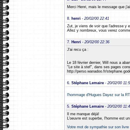
Merci Henri, mais le message que j'ai 
8.
henri
-
20/02/00 22:41
Zut, je viens de voir que l'adresse y et
Allez y nombreux, vous verez comme
7.
Henri
-
20/02/00 22:36
J'ai recu ça :
Le 18 février dernier, Will nous a aba
"Le site à stef", dans ses pages con
http://perso.wanadoo.fr/stephane.gode
6.
Stéphane Lemaire
-
20/02/00 11:
l'hommage d'Hugues Dayez sur la RTBF,
5.
Stéphane Lemaire
-
20/02/00 11:
Il me manque déjà!
L'oeuvre est superbe, l'homme est un
Votre mot de sympathie sur son livre 