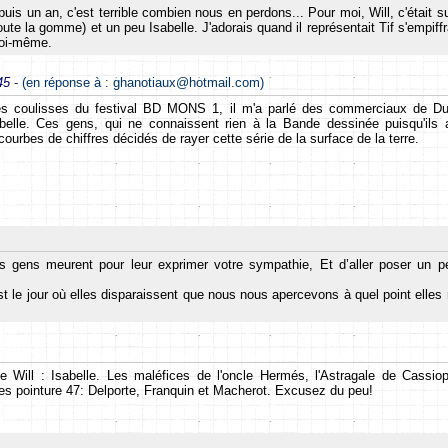
is un an, c'est terrible combien nous en perdons... Pour moi, Will, c'était su
ute la gomme) et un peu Isabelle. J'adorais quand il représentait Tif s'empiffr
moi-même.
:45
- (en réponse à : ghanotiaux@hotmail.com)
es coulisses du festival BD MONS 1, il m'a parlé des commerciaux de Dupu
elle. Ces gens, qui ne connaissent rien à la Bande dessinée puisqu'ils ar
ourbes de chiffres décidés de rayer cette série de la surface de la terre.
s gens meurent pour leur exprimer votre sympathie, Et d’aller poser un pe
 le jour où elles disparaissent que nous nous apercevons à quel point elles n
de Will : Isabelle. Les maléfices de l'oncle Hermés, l'Astragale de Cass
stes pointure 47: Delporte, Franquin et Macherot. Excusez du peu!