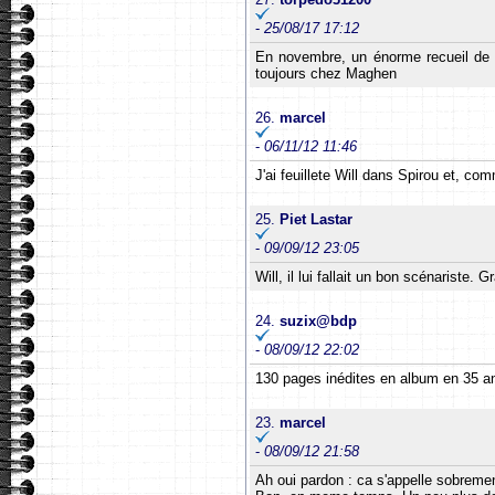
-
25/08/17 17:12
En novembre, un énorme recueil de de
toujours chez Maghen
26.
marcel
-
06/11/12 11:46
J'ai feuillete Will dans Spirou et, com
25.
Piet Lastar
-
09/09/12 23:05
Will, il lui fallait un bon scénarist
24.
suzix@bdp
-
08/09/12 22:02
130 pages inédites en album en 35 ans
23.
marcel
-
08/09/12 21:58
Ah oui pardon : ca s'appelle sobremen