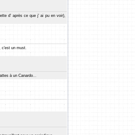
te d' après ce que j' ai pu en voir),
s, c'est un must.
pattes à un Canardo...