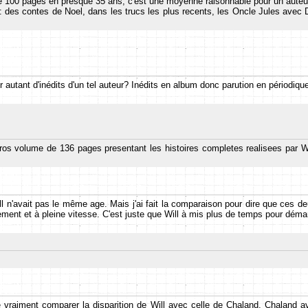
00 pages en presque 35 ans, c'est une moyenne raisonnable pour un auteur t
r : des contes de Noel, dans les trucs les plus recents, les Oncle Jules avec
r autant d'inédits d'un tel auteur? Inédits en album donc parution en périodiq
s volume de 136 pages presentant les histoires completes realisees par Wil
l n'avait pas le même age. Mais j'ai fait la comparaison pour dire que ces d
ement et à pleine vitesse. C'est juste que Will à mis plus de temps pour déma
vraiment comparer la disparition de Will avec celle de Chaland. Chaland avait