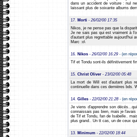
dans un accident de voiture : nul ne
laissant plus de soixante albums derr
17.
Morti
-
26/02/00 17:35
Nikos, je ne pense pas que la dispari
Je ne sais pas qui est vraiment à l'o
d'autant plus regrettable aujourd'hui 
Marc :o\
16.
Nikos
-
26/02/00 16:29
- (en répo
Tif et Tondu sont-ils définitivement 
15.
Christ Oliver
-
23/02/00 05:48
La mort de Will est d'autant plus re
continuelle dans ces dernières bds. Wi
14.
Gilles
-
22/02/00 21:28
- (en rép
Je viens d'apprendre son décés...qui 
connaissais pas bien, mais je l'avais
de Tif et Tondu, fan de Isabelle.. mai
plus grand.. Un tt cas, un de ceux qui 
13.
Minimum
-
22/02/00 18:44