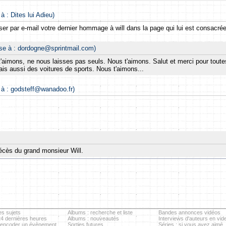
à : Dites lui Adieu)
isser par e-mail votre dernier hommage à will dans la page qui lui est consacré
nse à : dordogne@sprintmail.com)
 t'aimons, ne nous laisses pas seuls. Nous t'aimons. Salut et merci pour tout
is aussi des voitures de sports. Nous t'aimons...
 à : godsteff@wanadoo.fr)
décès du grand monsieur Will.
es sujets
Albums : recherche et liste
Bandes annonces vidéos
24 dernières heures
Albums : nouveautés
Interviews d'auteurs en vid
 encoder un évènement
Sorties futures
Séries : si vous avez aimé..