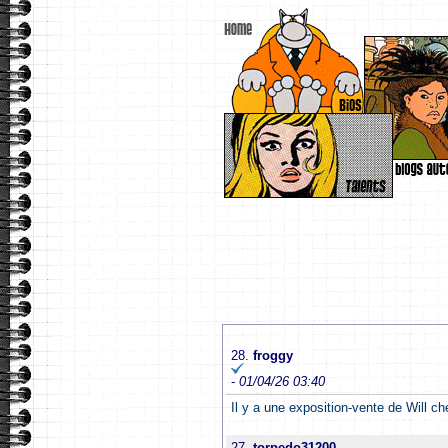
28.
froggy
-
01/04/26 03:40
Il y a une exposition-vente de Will c
27.
torpedo31200