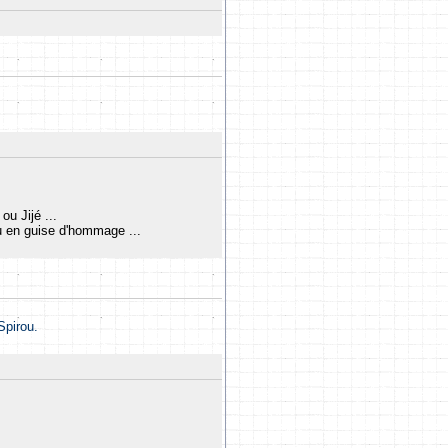
ou Jijé ...
u en guise d'hommage ...
Spirou.