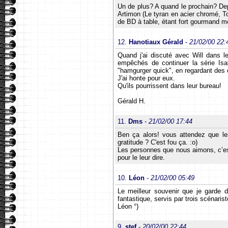
Un de plus? A quand le prochain? Depu
Artimon (Le tyran en acier chromé, To
de BD à table, étant fort gourmand 
12.
Hanotiaux Gérald
-
21/02/00 22
Quand j'ai discuté avec Will dans l
empêchés de continuer la série Isab
"hamgurger quick", en regardant des c
J'ai honte pour eux.
Qu'ils pourrissent dans leur bureau!
Gérald H.
11.
Dms
-
21/02/00 17:44
Ben ça alors! vous attendez que le
gratitude ? C'est fou ça. :o)
Les personnes que nous aimons, c’est
pour le leur dire.
10.
Léon
-
21/02/00 05:49
Le meilleur souvenir que je garde 
fantastique, servis par trois scénari
Léon °)
9.
stef
-
20/02/00 22:44