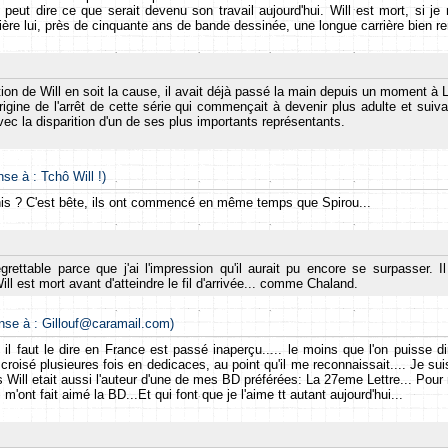
 peut dire ce que serait devenu son travail aujourd'hui. Will est mort, si j
ière lui, près de cinquante ans de bande dessinée, une longue carrière bien re
tion de Will en soit la cause, il avait déjà passé la main depuis un moment à L
rigine de l'arrêt de cette série qui commençait à devenir plus adulte et suiv
avec la disparition d'un de ses plus importants représentants.
nse à : Tchô Will !)
finis ? C'est bête, ils ont commencé en même temps que Spirou...
grettable parce que j'ai l'impression qu'il aurait pu encore se surpasser. 
ll est mort avant d'atteindre le fil d'arrivée... comme Chaland.
onse à : Gillouf@caramail.com)
il faut le dire en France est passé inaperçu..... le moins que l'on puisse dire
 croisé plusieures fois en dedicaces, au point qu'il me reconnaissait.... Je 
s Will etait aussi l'auteur d'une de mes BD préférées: La 27eme Lettre... Pour 
m'ont fait aimé la BD...Et qui font que je l'aime tt autant aujourd'hui...