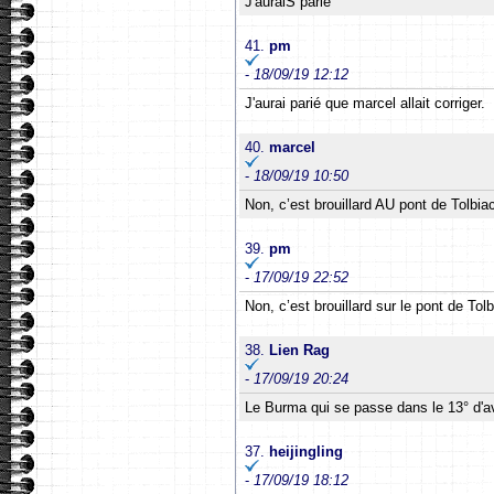
J'auraiS parié
41.
pm
-
18/09/19 12:12
J'aurai parié que marcel allait corriger.
40.
marcel
-
18/09/19 10:50
Non, c’est brouillard AU pont de Tolbia
39.
pm
-
17/09/19 22:52
Non, c’est brouillard sur le pont de Tolb
38.
Lien Rag
-
17/09/19 20:24
Le Burma qui se passe dans le 13° d'ava
37.
heijingling
-
17/09/19 18:12