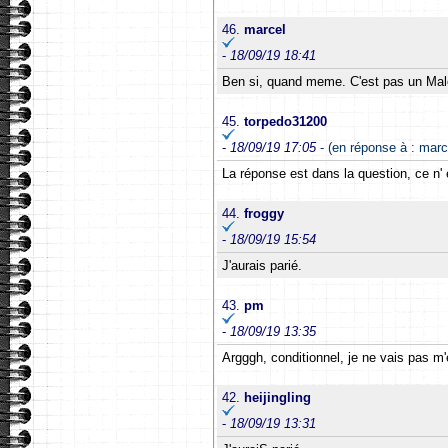
46.
marcel
-
18/09/19 18:41
Ben si, quand meme. C'est pas un Male
45.
torpedo31200
-
18/09/19 17:05
- (en réponse à : marc
La réponse est dans la question, ce n'
44.
froggy
-
18/09/19 15:54
J'aurais parié.
43.
pm
-
18/09/19 13:35
Argggh, conditionnel, je ne vais pas m'e
42.
heijingling
-
18/09/19 13:31