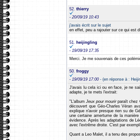
52.
thierry
-
20/09/19 10:43
j'avais écrit sur le sujet
en effet, peu a rajouter sur ce qui est d
51.
heijingling
-
19/09/19 17:35
Merci. Je me souvenais de ces polémiques
50.
froggy
-
19/09/19 17:00
- (en réponse à : Heiji
J'avais lu cela ici ou en face, je ne s
adapte, je te mets l'extrait:
"L'album
Jeux pour mourir
paraît chez 
découvert que Géo-Charles Véran avai
explique n'avoir presque rien su de G
une certaine amertume de la manière d
évidence. Après les adaptations de Léo
avec l'extrême droite. C'est par exempl
Quant a Leo Malet, il a tenu des propo