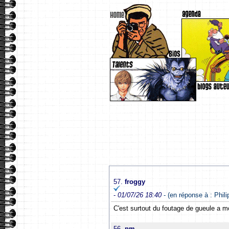
57.
froggy
-
01/07/26 18:40
- (en réponse à : Phili
C'est surtout du foutage de gueule a mon
56.
pm