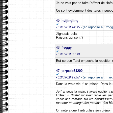
Je ne vais pas te faire l'affront de t'in
Ce sont evidemment des tares insuppor
49.
heijingling
-
19/09/19 14:35
- (en réponse à : frogg
J'ignorais cela.
Raisons qui sont ?
48.
froggy
-
19/09/19 05:30
Est-ce que Tardi empeche la reedition
47.
torpedo31200
-
18/09/19 19:57
- (en réponse à : marc
Dans la vraie vie, t' as raison. Dans l
Je l' ai sous la main, j' avais oublié la 
Extrait =
"Malet m' avait refilé les 
écrire des romans sur les arrondissem
raconter en marge des romans, des hist
On notera que Tardi utilise son prénom q