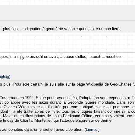
it plus bas... indignation à géométrie variable qui occulte un bon livre.
, mais j'ignorais qu'il en avait, à cause d'elles, interdit la réédition.
ngling)
ais plus. Pour etre certain, je suis alle sur la page Wikipedia de Geo-Charles 
Casterman en 1992. Salué pour ses qualités, l'adaptation vaut cependant à Ta
t collaboré avec les nazis durant la Seconde Guerre mondiale. Dans son l
éo-Charles Véran, avec qui il a très peu communiqué et sur qui personne ne 
ont il a été traité après ce livre, tous les critiques faisant comme si la c
 Malet et les illustrations de Louis-Ferdinand Céline, certains y voient une 
e le cas de Chantal Montellier, qui l'attaque encore sur ce thème."
s xenophobes dans un entretien avec Liberation, (
Lien ici
).