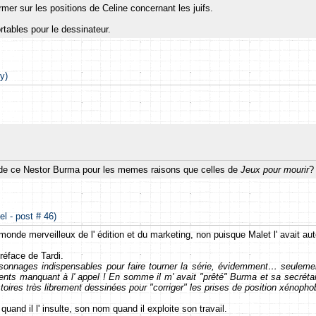
former sur les positions de Celine concernant les juifs.
tables pour le dessinateur.
y)
 de ce Nestor Burma pour les memes raisons que celles de
Jeux pour mourir
?
el - post # 46)
e monde merveilleux de l' édition et du marketing, non puisque Malet l' avait a
préface de Tardi.
personnages indispensables pour faire tourner la série, évidemment… seulem
ents manquant à l' appel ! En somme il m' avait "prêté" Burma et sa secrétai
oires très librement dessinées pour "corriger" les prises de position xénopho
uand il l' insulte, son nom quand il exploite son travail.