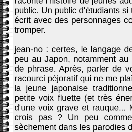
raconte l'histoire de jeunes ad
public. Un public d'étudiants si 
écrit avec des personnages co
tromper.
jean-no : certes, le langage
peu au Japon, notamment au n
de phrase. Après, parler de vo
racourci péjoratif qui ne me pl
la jeune japonaise traditionn
petite voix fluette (et très én
d'une voix grave et rauque... M
crois pas ? Un peu comme l
sèchement dans les parodies de