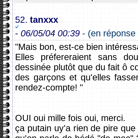
52.
tanxxx
-
06/05/04 00:39
- (en réponse 
"Mais bon, est-ce bien intéres
Elles préfereraient sans do
dessinée plutôt que du fait ô c
des garçons et qu'elles fass
rendez-compte! "
OUI oui mille fois oui, merci.
ça putain uy'a rien de pire qu