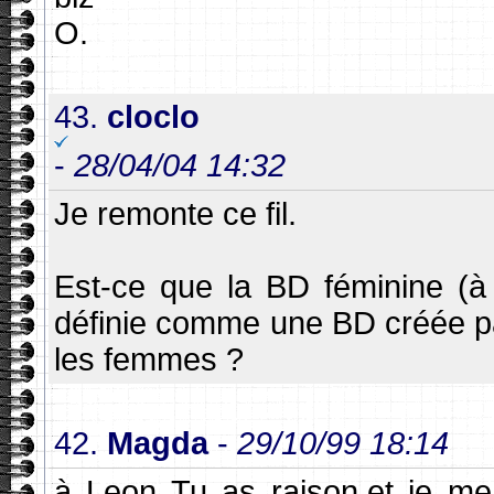
O.
43.
cloclo
-
28/04/04 14:32
Je remonte ce fil.
Est-ce que la BD féminine (à
définie comme une BD créée p
les femmes ?
42.
Magda
-
29/10/99 18:14
à Leon Tu as raison,et je me 