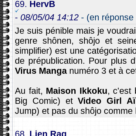
69.
HervB
-
08/05/04 14:12
- (en réponse 
Je suis pénible mais je voudrais
genre shônen, shôjo et seine
simplifier) est une catégorisat
de prépublication. Pour plus d
Virus Manga
numéro 3 et à ce
Au fait,
Maison Ikkoku
, c'est
Big Comic) et
Video Girl Aï
Jump) et pas du shôjo comme 
68.
Lien Rag