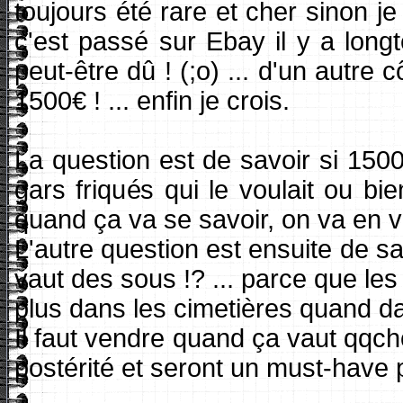
toujours été rare et cher sinon je 
c'est passé sur Ebay il y a long
peut-être dû ! (;o) ... d'un autre 
1500€ ! ... enfin je crois.
La question est de savoir si 1500€
gars friqués qui le voulait ou bi
quand ça va se savoir, on va en vo
L'autre question est ensuite de sa
vaut des sous !? ... parce que le
plus dans les cimetières quand da
Il faut vendre quand ça vaut qqch
postérité et seront un must-have 