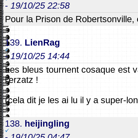
-
19/10/25 22:58
Pour la Prison de Robertsonville, 
139.
LienRag
-
19/10/25 14:44
Les bleus tournent cosaque est 
l'erzatz !
(cela dit je les ai lu il y a super
138.
heijingling
-
19/10/25 04:47