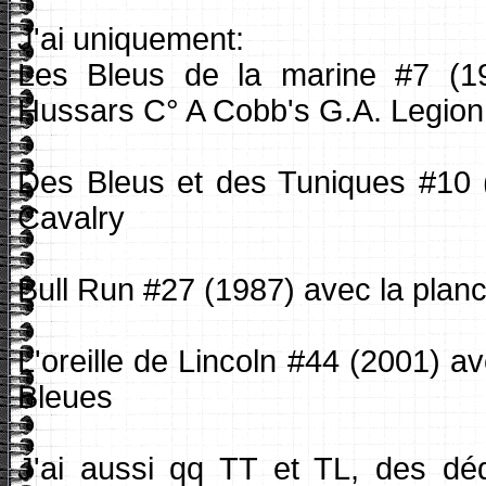
J'ai uniquement:
Les Bleus de la marine #7 (1
Hussars C° A Cobb's G.A. Legion
Des Bleus et des Tuniques #10 
Cavalry
Bull Run #27 (1987) avec la planc
L'oreille de Lincoln #44 (2001) a
Bleues
J'ai aussi qq TT et TL, des dédi