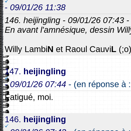
-
09/01/26 11:38
146. heijingling - 09/01/26 07:43 
En avant l'amnésique, dessin Willy
Willy Lambi
N
et Raoul Cauvi
L
(;o
147.
heijingling
-
09/01/26 07:44
- (en réponse à 
Fatigué, moi.
146.
heijingling