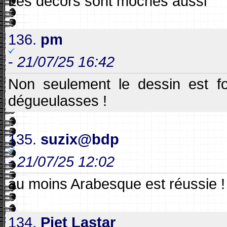
Les décors sont moches aussi
136.
pm
-
21/07/25 16:42
Non seulement le dessin est fo
dégueulasses !
135.
suzix@bdp
-
21/07/25 12:02
au moins Arabesque est réussie !
134.
Piet Lastar