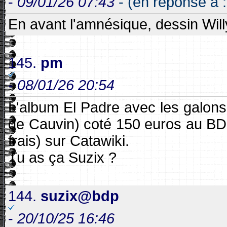
-
09/01/26 07:43
- (en réponse à 
En avant l'amnésique, dessin Willy
145.
pm
-
08/01/26 20:54
L'album El Padre avec les galons ( 
de Cauvin) coté 150 euros au BD
frais) sur Catawiki.
Tu as ça Suzix ?
144.
suzix@bdp
-
20/10/25 16:46