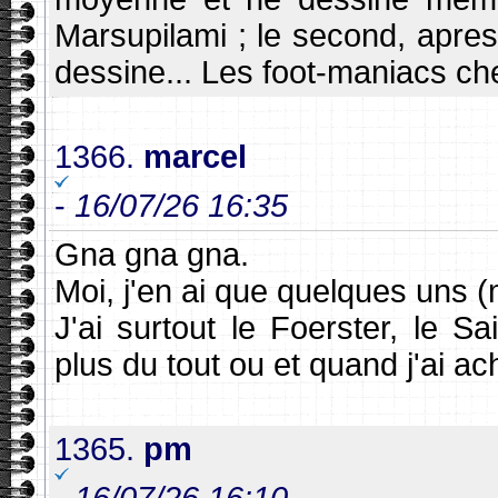
Marsupilami ; le second, apr
dessine... Les foot-maniacs c
1366.
marcel
-
16/07/26 16:35
Gna gna gna.
Moi, j'en ai que quelques uns (m
J'ai surtout le Foerster, le 
plus du tout ou et quand j'ai ach
1365.
pm
-
16/07/26 16:10