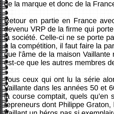
de la marque et donc de la France
Retour en partie en France avec
devenu VRP de la firme qui porte
la société. Celle-ci ne se porte 
à la compétition, il faut faire la p
que l'âme de la maison Vaillante
est-ce que les autres membres de
Tous ceux qui ont lu la série alo
Vaillante dans les années 50 et 6
la course comptait, quels qu’en 
repreneurs dont Philippe Graton, l
Vaillant un héros pas si exemplai