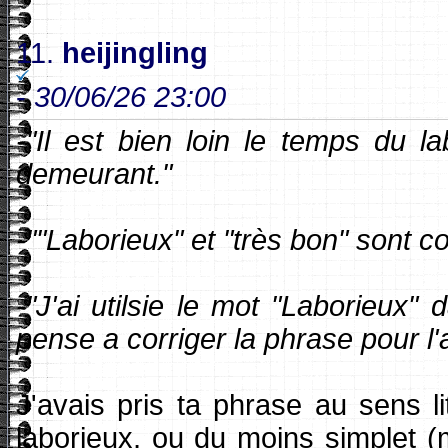
11.
heijingling
-
30/06/26 23:00
-"Il est bien loin le temps du l
demeurant."
-""Laborieux" et "très bon" sont co
-"J'ai utilsie le mot "Laborieux
pense a corriger la phrase pour l'a
J'avais pris ta phrase au sens li
laborieux, ou du moins simplet 