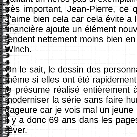
très important, Jean-Pierre, ce 
J’aime bien cela car cela évite a
financière ajoute un élément nouv
rendent nettement moins bien en
Winch.
On le sait, le dessin des personn
même si elles ont été rapidement
je présume réalisé entièrement à 
moderniser la série sans faire hu
gageure car je vois mal un jeune 
il y a donc 69 ans dans les page
rêver.