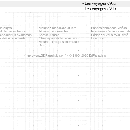
- Les voyages d'Alix
- Les voyages d'Alix
es sujets
Albums : recherche et liste
Bandes annonces vidéos
24 dernières heures
Albums : nouveautés
Interviews d'auteurs en vid
 encoder un évènement
Sorties futures
Séries : si vous avez aimé..
er des évènements
Chroniques de la rédaction
Concours
Albums : critiques internautes
Bios
(http://www.BDParadisio.com) - © 1996, 2018 BdParadisio