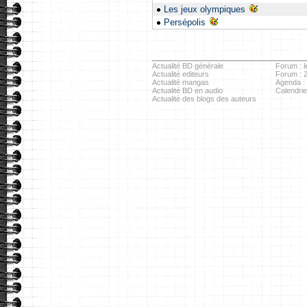
Les jeux olympiques
Persépolis
Actualité BD générale
Forum : l
Actualité editeurs
Forum : 
Actualité mangas
Agenda :
Actualité BD en audio
Calendri
Actualité des blogs des auteurs