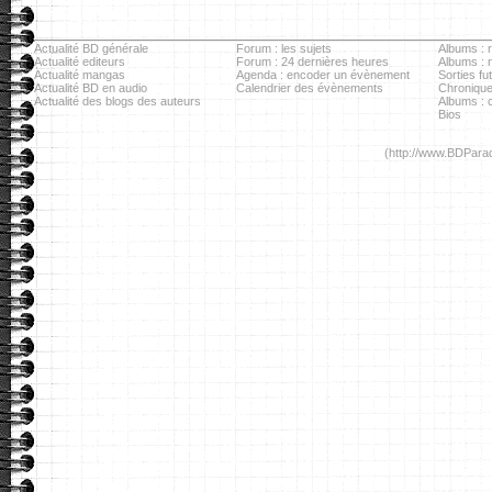
Actualité BD générale
Forum : les sujets
Albums : r
Actualité editeurs
Forum : 24 dernières heures
Albums : 
Actualité mangas
Agenda : encoder un évènement
Sorties fu
Actualité BD en audio
Calendrier des évènements
Chronique
Actualité des blogs des auteurs
Albums : c
Bios
(http://www.BDParad