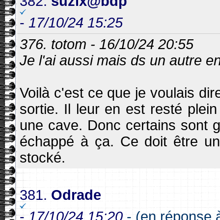
382.
suzix@bdp
-
17/10/24 15:25
376. totom - 16/10/24 20:55
Je l'ai aussi mais ds un autre 
Voilà c'est ce que je voulais dir
sortie. Il leur en est resté plei
une cave. Donc certains sont g
échappé à ça. Ce doit être un
stocké.
381.
Odrade
-
17/10/24 15:20
- (en réponse 