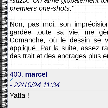
-suzix:"On aime globalement t
premiers one-shots."
Non, pas moi, son imprécision
gardée toute sa vie, me gè
Comanche, où le dessin se veu
appliqué. Par la suite, assez r
des trait et des encrages plus e
400.
marcel
-
22/10/24 11:34
Yatta !