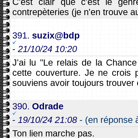
C'est clair que c'est le genr
contrepèteries (je n'en trouve a
391.
suzix@bdp
-
21/10/24 10:20
J'ai lu "Le relais de la Chanc
cette couverture. Je ne crois 
souviens avoir toujours trouver c
390.
Odrade
-
19/10/24 21:08
- (en réponse à
Ton lien marche pas.