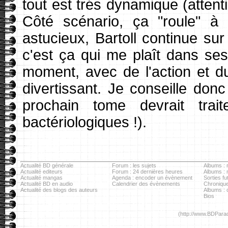
tout est trés dynamique (attenti
Côté scénario, ça "roule" à l
astucieux, Bartoll continue sur
c'est ça qui me plaît dans se
moment, avec de l'action et d
divertissant. Je conseille donc
prochain tome devrait trai
bactériologiques !).
Actualité BD générale
Forum : les sujets
Albums : r
Actualité editeurs
Forum : 24 dernières heures
Albums :
Actualité mangas
Agenda : encoder un évènement
Sorties fu
Actualité BD en audio
Calendrier des évènements
Chronique
Actualité des blogs des auteurs
Albums : c
Bios
(http://www.BDParad