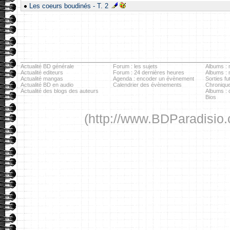
Les coeurs boudinés - T. 2
Actualité BD générale
Forum : les sujets
Albums : r
Actualité editeurs
Forum : 24 dernières heures
Albums :
Actualité mangas
Agenda : encoder un évènement
Sorties fu
Actualité BD en audio
Calendrier des évènements
Chronique
Actualité des blogs des auteurs
Albums : c
Bios
(http://www.BDParadisio