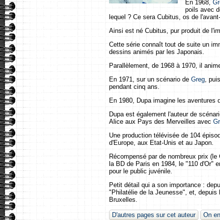
En 1968,
Gr
poils avec d
lequel ? Ce sera Cubitus, os de l'avant
Ainsi est né Cubitus, pur produit de l'i
Cette série connaît tout de suite un 
dessins animés par les Japonais.
Parallèlement, de 1968 à 1970, il anim
En 1971, sur un scénario de
Greg
, pu
pendant cinq ans.
En 1980, Dupa imagine les aventures d
Dupa est également l'auteur de scénario
Alice aux Pays des Merveilles avec
Gr
Une production télévisée de 104 épiso
d'Europe, aux Etat-Unis et au Japon.
Récompensé par de nombreux prix (le Cra
la BD de Paris en 1984, le "110 d'Or" 
pour le public juvénile.
Petit détail qui a son importance : de
"Philatélie de la Jeunesse", et, depui
Bruxelles.
D'autres pages sur cet auteur
On en