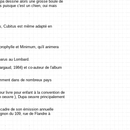
pa dessine alors une grosse boule de
s puisque c'est un chien, oui mais
rès, Cubitus est même adapté en
orophylle et Minimum, qu'il animera
parus au Lombard.
Dargaud, 1984) et co-auteur de l'album
écemment dans de nombreux pays
ur livre pour enfant à la convention de
n oeuvre ), Dupa oeuvre principalement
e cadre de son émission annuelle
ignon du 109, rue de Flandre à