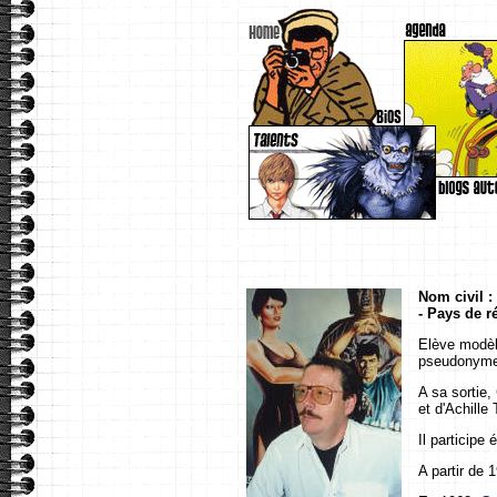
Nom civil 
- Pays de r
Elève modèl
pseudonyme 
A sa sortie,
et d'Achille 
Il participe
A partir de 1