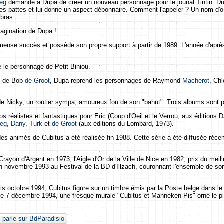
eg
demande à Dupa de créer un nouveau personnage pour le jounal Tintin. Du
es pattes et lui donne un aspect débonnaire. Comment l'appeler ? Un nom d'o
-bras.
magination de Dupa !
immense succès et possède son propre support à partir de 1989. L'année d'ap
e le personnage de Petit Biniou.
is de Bob
de Groot
, Dupa reprend les personnages de Raymond
Macherot
, Chl
e Nicky, un routier sympa, amoureux fou de son "bahut". Trois albums sont 
s réalistes et fantastiques pour Eric (Coup d'Oeil et le Verrou, aux éditions 
eg
,
Dany
,
Turk
et
de Groot
(aux éditions du Lombard, 1973).
des animés de Cubitus a été réalisée fin 1988. Cette série a été diffusée r
yon d'Argent en 1973, l'Aigle d'Or de la Ville de Nice en 1982, prix du meille
en novembre 1993 au Festival de la BD d'Illzach, couronnant l'ensemble de so
puis octobre 1994, Cubitus figure sur un timbre émis par la Poste belge dans l
s le 7 décembre 1994, une fresque murale "Cubitus et Manneken Pis" orne le p
 parle sur BdParadisio