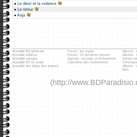
Le désir et la violence
Le retour
Anja
Actualité BD générale
Forum : les sujets
Albums : r
Actualité editeurs
Forum : 24 dernières heures
Albums :
Actualité mangas
Agenda : encoder un évènement
Sorties fu
Actualité BD en audio
Calendrier des évènements
Chronique
Actualité des blogs des auteurs
Albums : c
Bios
(http://www.BDParadisio