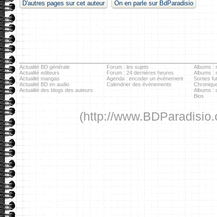
D'autres pages sur cet auteur
On en parle sur BdParadisio
Actualité BD générale
Forum : les sujets
Albums : r
Actualité editeurs
Forum : 24 dernières heures
Albums :
Actualité mangas
Agenda : encoder un évènement
Sorties fu
Actualité BD en audio
Calendrier des évènements
Chronique
Actualité des blogs des auteurs
Albums : c
Bios
(http://www.BDParadisio