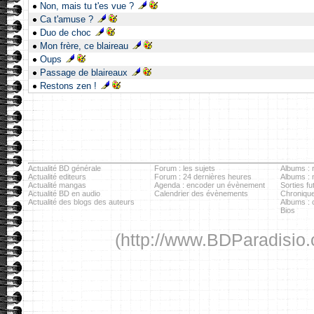
Non, mais tu t'es vue ?
Ca t'amuse ?
Duo de choc
Mon frère, ce blaireau
Oups
Passage de blaireaux
Restons zen !
Actualité BD générale
Forum : les sujets
Albums : r
Actualité editeurs
Forum : 24 dernières heures
Albums :
Actualité mangas
Agenda : encoder un évènement
Sorties fu
Actualité BD en audio
Calendrier des évènements
Chronique
Actualité des blogs des auteurs
Albums : c
Bios
(http://www.BDParadisio