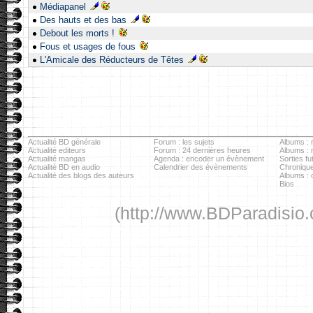
Médiapanel
Des hauts et des bas
Debout les morts !
Fous et usages de fous
L'Amicale des Réducteurs de Têtes
Actualité BD générale
Forum : les sujets
Albums : r
Actualité editeurs
Forum : 24 dernières heures
Albums :
Actualité mangas
Agenda : encoder un évènement
Sorties fu
Actualité BD en audio
Calendrier des évènements
Chronique
Actualité des blogs des auteurs
Albums : c
Bios
(http://www.BDParadisio